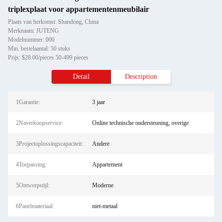
triplexplaat voor appartementenmeubilair
Plaats van herkomst: Shandong, China
Merknaam: JUTENG
Modelnummer: 000
Min. bestelaantal: 50 stuks
Prijs: $28.00/pieces 50-499 pieces
Detail
Description
1Garantie:
3 jaar
2Naverkoopservice:
Online technische ondersteuning, overige
3Projectoplossingscapaciteit:
Andere
4Toepassing:
Appartement
5Ontwerpstijl:
Moderne
6Panelmateriaal:
niet-metaal