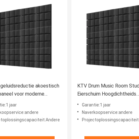
geluidsreductie akoestisch
KTV Drum Music Room Stud
paneel voor moderne
Eierschuim Hoogdichtheids
isolatie katoen
geluidsisolatie en geluidso
ie:1 jaar
Garantie:1 jaar
koopservice:andere
Naverkoopservice:andere
ctoplossingscapaciteit:Andere
Projectoplossingscapacitei