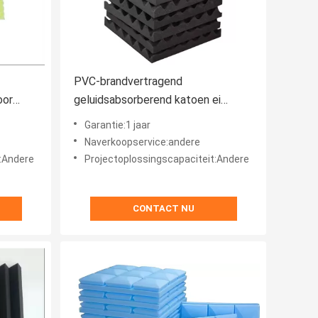
PVC-brandvertragend
oor
geluidsabsorberend katoen ei
ium Gym
katoen golvend elektrisch isolatie
Garantie:1 jaar
katoen
Naverkoopservice:andere
t:Andere
Projectoplossingscapaciteit:Andere
CONTACT NU