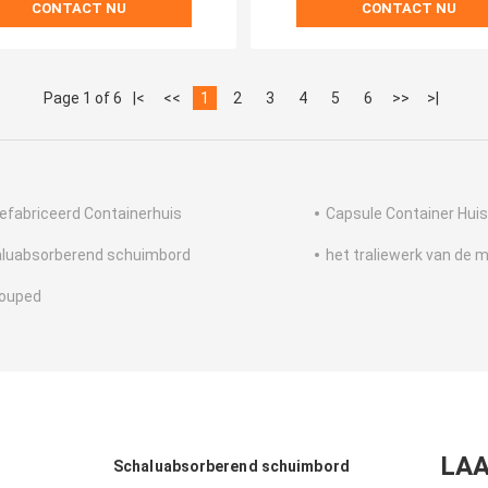
CONTACT NU
CONTACT NU
Page 1 of 6
|<
<<
1
2
3
4
5
6
>>
>|
efabriceerd Containerhuis
Capsule Container Huis
luabsorberend schuimbord
het traliewerk van de 
ouped
LAA
Schaluabsorberend schuimbord