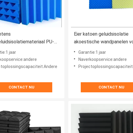
ntens
Eier katoen geluidsisolatie
luidsisolatiemateriaal PU-
akoestische wandpanelen v
met een dichtheid van 14-
modern design stijl Auditor
ie:1 jaar
Garantie:1 jaar
3 in zwart
koopservice:andere
Naverkoopservice:andere
ctoplossingscapaciteit:Andere
Projectoplossingscapacitei
CONTACT NU
CONTACT NU