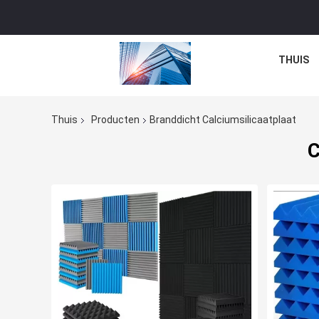
THUIS
Thuis
Producten
Branddicht Calciumsilicaatplaat
C