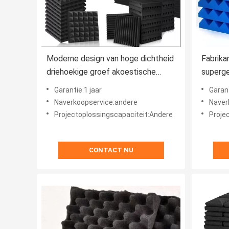
Moderne design van hoge dichtheid
Fabrika
driehoekige groef akoestische
superge
schuimpanelen voor geluidsisolatie
schuim 
Garantie:1 jaar
Garant
60 kg/m
Naverkoopservice:andere
Naver
Projectoplossingscapaciteit:Andere
Proje
CONTACT NU