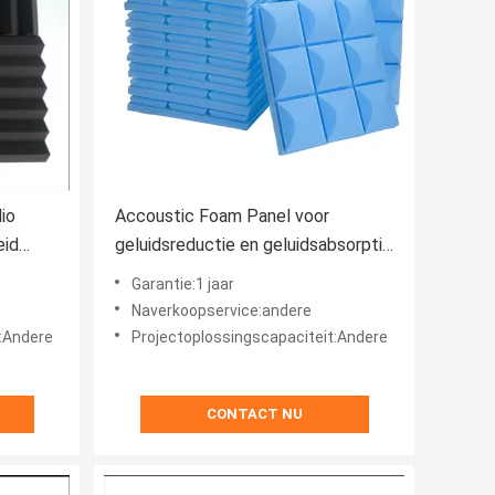
io
Accoustic Foam Panel voor
eid
geluidsreductie en geluidsabsorptie
 panelen
in kantooromgeving
Garantie:1 jaar
Naverkoopservice:andere
t:Andere
Projectoplossingscapaciteit:Andere
CONTACT NU