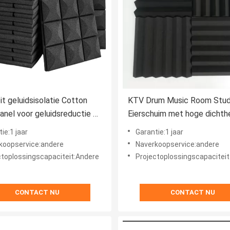
it geluidsisolatie Cotton
KTV Drum Music Room Stud
nel voor geluidsreductie en
Eierschuim met hoge dichth
sche isolatie
geluidsisolatie akoestische
ie:1 jaar
Garantie:1 jaar
koopservice:andere
Naverkoopservice:andere
ctoplossingscapaciteit:Andere
Projectoplossingscapacitei
CONTACT NU
CONTACT NU