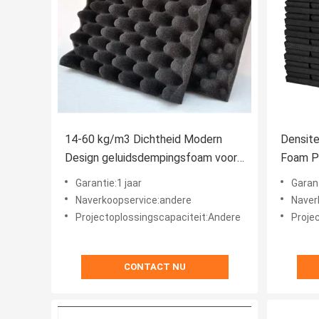
14-60 kg/m3 Dichtheid Modern
Densite
Design geluidsdempingsfoam voor
Foam Pa
studio geluidsisolatie
akoesti
Garantie:1 jaar
Garant
Naverkoopservice:andere
Naver
Projectoplossingscapaciteit:Andere
Proje
CONTACT NU