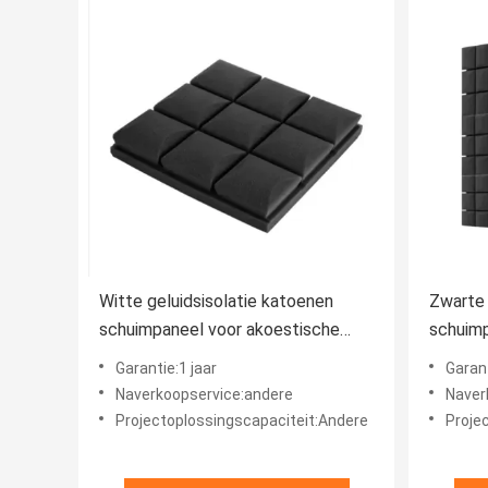
Witte geluidsisolatie katoenen
Zwarte 
schuimpaneel voor akoestische
schuim
voorstellingen in auditoriums en
geluids
Garantie:1 jaar
Garant
sportscholen
Naverkoopservice:andere
Naver
Projectoplossingscapaciteit:Andere
Proje