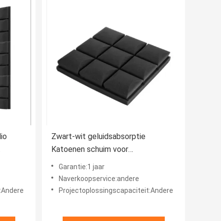
io
Zwart-wit geluidsabsorptie
Katoenen schuim voor
pname
vergaderruimte akoestiek en
Garantie:1 jaar
geluidsreductie
Naverkoopservice:andere
t:Andere
Projectoplossingscapaciteit:Andere