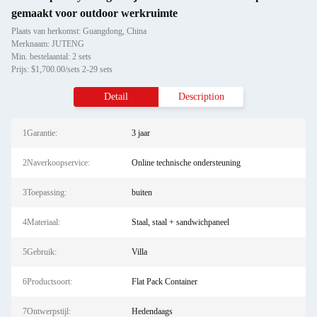
gemaakt voor outdoor werkruimte
Plaats van herkomst: Guangdong, China
Merknaam: JUTENG
Min. bestelaantal: 2 sets
Prijs: $1,700.00/sets 2-29 sets
Detail
Description
1Garantie:
3 jaar
2Naverkoopservice:
Online technische ondersteuning
3Toepassing:
buiten
4Materiaal:
Staal, staal + sandwichpaneel
5Gebruik:
Villa
6Productsoort:
Flat Pack Container
7Ontwerpstijl:
Hedendaags