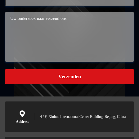
Verzenden
4 / F, Xinhua International Center Building, Beijing, China
Address