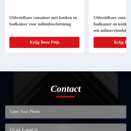
Uitbreidbare container met keuken en
Uitbreidbare contai
badkamer voor milieubescherming
badkamer en keuken
een milieuvriendelijk
Krijg Beste Prijs
Krijg Bes
Contact